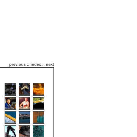
previous
::
index
::
next